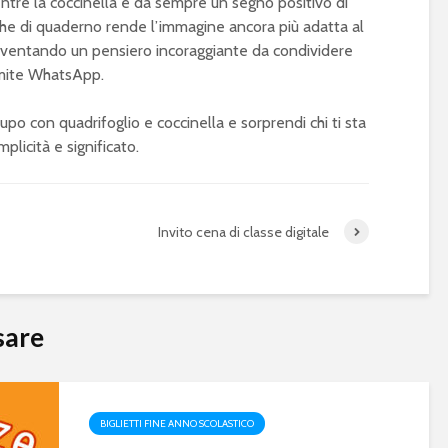
mentre la coccinella è da sempre un segno positivo di
ghe di quaderno rende l’immagine ancora più adatta al
diventando un pensiero incoraggiante da condividere
ramite WhatsApp.
lupo con quadrifoglio e coccinella e sorprendi chi ti sta
plicità e significato.
Invito cena di classe digitale
sare
BIGLIETTI FINE ANNO SCOLASTICO