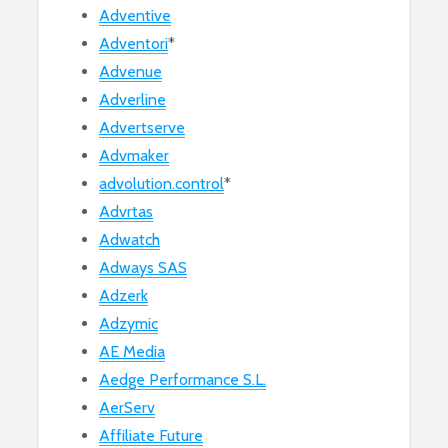
Adventive
Adventori
*
Advenue
Adverline
Advertserve
Advmaker
advolution.control
*
Advrtas
Adwatch
Adways SAS
Adzerk
Adzymic
AE Media
Aedge Performance S.L.
AerServ
Affiliate Future