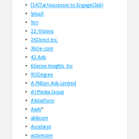
[24]7.ai (successor to EngageClick)
1plusX
1trn
22-Visions
2KDirect Inc.
360e-com
42 Ads
6Sense Insights, Inc
90Degree
A Million Ads Limited
A1 Media Group
A1platform
Aarki
*
abilicom
Accelarys
activecore