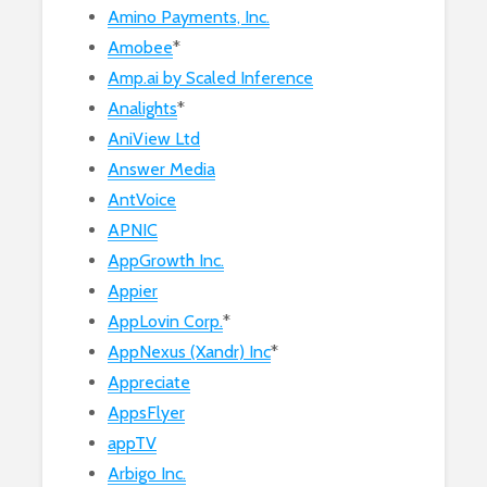
Amino Payments, Inc.
Amobee
*
Amp.ai by Scaled Inference
Analights
*
AniView Ltd
Answer Media
AntVoice
APNIC
AppGrowth Inc.
Appier
AppLovin Corp.
*
AppNexus (Xandr) Inc
*
Appreciate
AppsFlyer
appTV
Arbigo Inc.