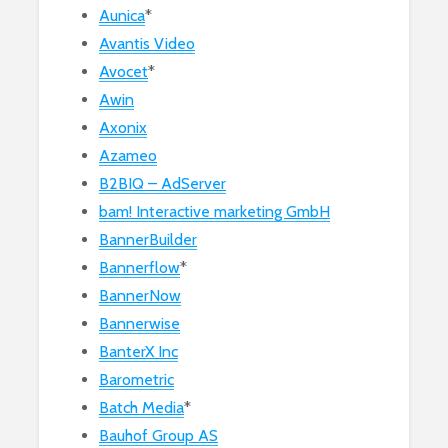
Aunica
*
Avantis Video
Avocet
*
Awin
Axonix
Azameo
B2BIQ – AdServer
bam! Interactive marketing GmbH
BannerBuilder
Bannerflow
*
BannerNow
Bannerwise
BanterX Inc
Barometric
Batch Media
*
Bauhof Group AS