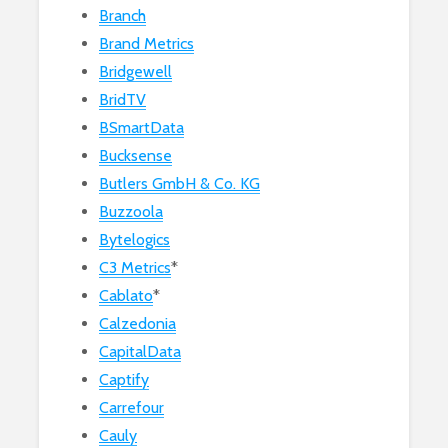
Branch
Brand Metrics
Bridgewell
BridTV
BSmartData
Bucksense
Butlers GmbH & Co. KG
Buzzoola
Bytelogics
C3 Metrics
*
Cablato
*
Calzedonia
CapitalData
Captify
Carrefour
Cauly