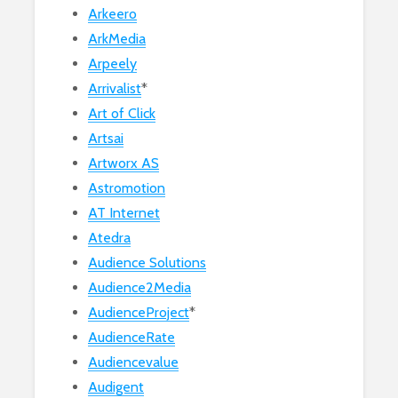
Arkeero
ArkMedia
Arpeely
Arrivalist
*
Art of Click
Artsai
Artworx AS
Astromotion
AT Internet
Atedra
Audience Solutions
Audience2Media
AudienceProject
*
AudienceRate
Audiencevalue
Audigent