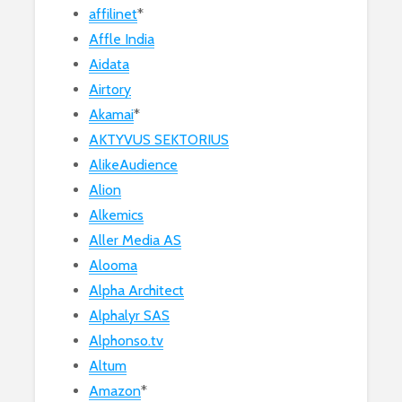
affilinet
*
Affle India
Aidata
Airtory
Akamai
*
AKTYVUS SEKTORIUS
AlikeAudience
Alion
Alkemics
Aller Media AS
Alooma
Alpha Architect
Alphalyr SAS
Alphonso.tv
Altum
Amazon
*