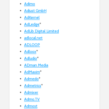
Adimo
Adjust GmbH
AdKernel
AdLedge
*
AdLib Digital Limited
adlocal.net
ADLOOP
Adloox
*
Adludio
*
ADman Media
AdMaxim
*
Admedo
*
Admetrics
*
Admixer
Admo.TV
Admost