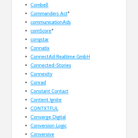
Combell
Commanders Act
*
communicationAds
comScore
*
congstar
Connatix
ConnectAd Realtime GmbH
Connected-Stories
Connexity
Conrad
Constant Contact
Content Ignite
CONTXTFUL
Converge Digital
Conversion Logic
Conversive