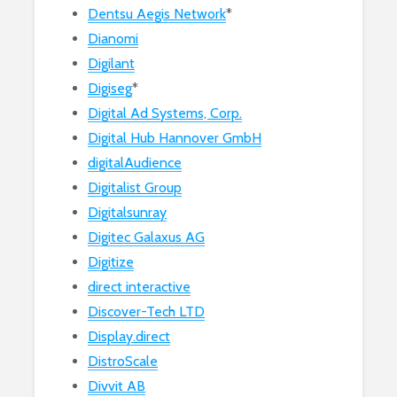
Dentsu Aegis Network
*
Dianomi
Digilant
Digiseg
*
Digital Ad Systems, Corp.
Digital Hub Hannover GmbH
digitalAudience
Digitalist Group
Digitalsunray
Digitec Galaxus AG
Digitize
direct interactive
Discover-Tech LTD
Display.direct
DistroScale
Divvit AB