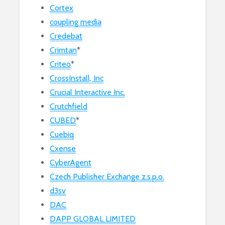
Cortex
coupling media
Credebat
Crimtan
*
Criteo
*
CrossInstall, Inc
Crucial Interactive Inc.
Crutchfield
CUBED
*
Cuebiq
Cxense
CyberAgent
Czech Publisher Exchange z.s.p.o.
d3sv
DAC
DAPP GLOBAL LIMITED