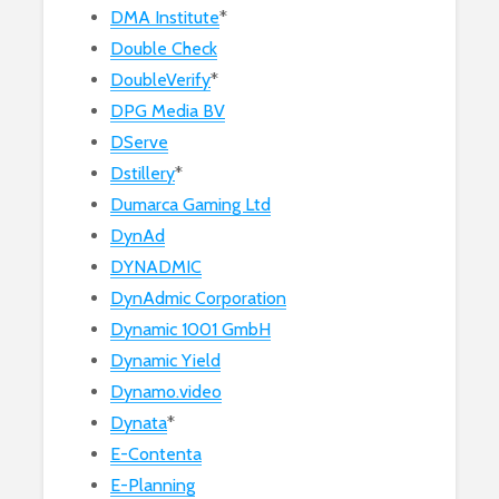
DMA Institute
*
Double Check
DoubleVerify
*
DPG Media BV
DServe
Dstillery
*
Dumarca Gaming Ltd
DynAd
DYNADMIC
DynAdmic Corporation
Dynamic 1001 GmbH
Dynamic Yield
Dynamo.video
Dynata
*
E-Contenta
E-Planning