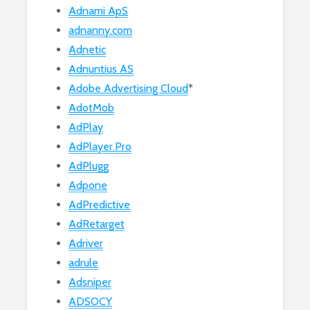
Adnami ApS
adnanny.com
Adnetic
Adnuntius AS
Adobe Advertising Cloud
*
AdotMob
AdPlay
AdPlayer.Pro
AdPlugg
Adpone
AdPredictive
AdRetarget
Adriver
adrule
Adsniper
ADSOCY