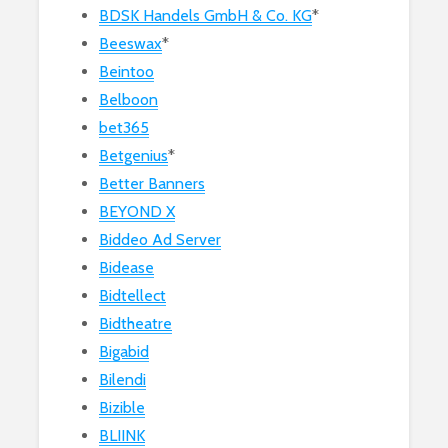
BDSK Handels GmbH & Co. KG
*
Beeswax
*
Beintoo
Belboon
bet365
Betgenius
*
Better Banners
BEYOND X
Biddeo Ad Server
Bidease
Bidtellect
Bidtheatre
Bigabid
Bilendi
Bizible
BLIINK