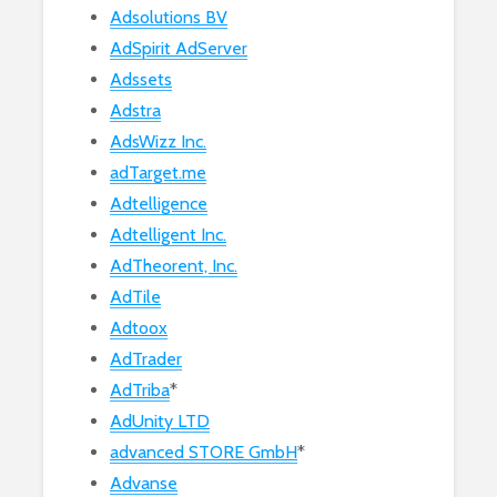
Adsolutions BV
AdSpirit AdServer
Adssets
Adstra
AdsWizz Inc.
adTarget.me
Adtelligence
Adtelligent Inc.
AdTheorent, Inc.
AdTile
Adtoox
AdTrader
AdTriba
*
AdUnity LTD
advanced STORE GmbH
*
Advanse