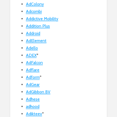
AdColony
Adcombi
Addictive Mobility
Addition Plus
Addroid
AdElement
Adello
ADEX
*
AdFalcon
Adflare
Adform
*
AdGear
AdGibbon BV
Adhese
adhood
Adikteev
*