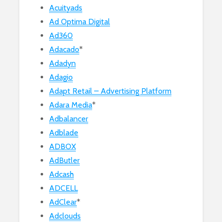
Acuityads
Ad Optima Digital
Ad360
Adacado
*
Adadyn
Adagio
Adapt Retail – Advertising Platform
Adara Media
*
Adbalancer
Adblade
ADBOX
AdButler
Adcash
ADCELL
AdClear
*
Adclouds