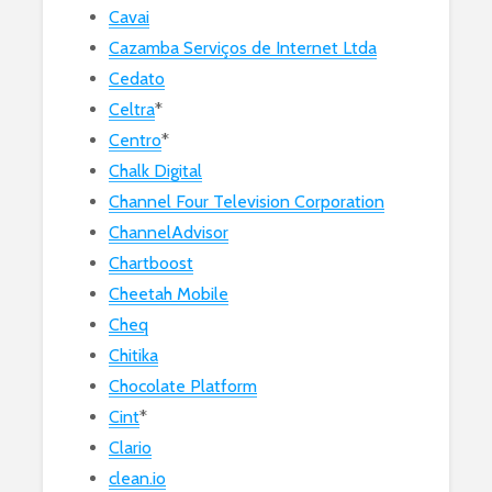
Cavai
Cazamba Serviços de Internet Ltda
Cedato
Celtra
*
Centro
*
Chalk Digital
Channel Four Television Corporation
ChannelAdvisor
Chartboost
Cheetah Mobile
Cheq
Chitika
Chocolate Platform
Cint
*
Clario
clean.io