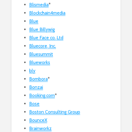
Blismedia
*
Blockchain4media
Blue
Blue Billywig
Blue Face co.,Ltd
Bluecore, Inc.
Bluesummit
Blueworks
bly
Bombora
*
Bonzai
Booking.com
*
Bose
Boston Consulting Group
BounceX
Brainworkz