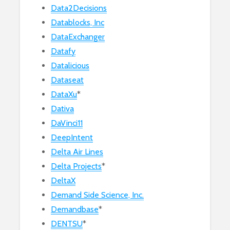
Data2Decisions
Datablocks, Inc
DataExchanger
Datafy
Datalicious
Dataseat
DataXu
*
Dativa
DaVinci11
DeepIntent
Delta Air Lines
Delta Projects
*
DeltaX
Demand Side Science, Inc.
Demandbase
*
DENTSU
*