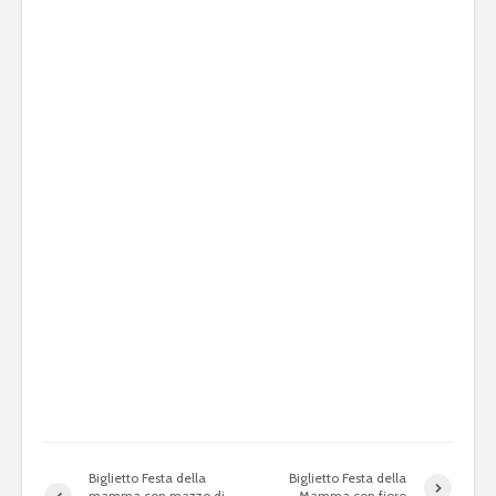
Biglietto Festa della
Biglietto Festa della
mamma con mazzo di
Mamma con fiore