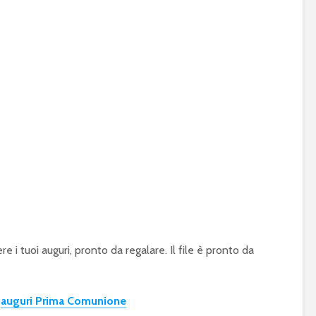
 i tuoi auguri, pronto da regalare. Il file è pronto da
o
auguri P
r
ima Comunione